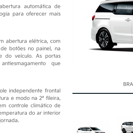
abertura automática de
logia para oferecer mais
m abertura elétrica, com
e botões no painel, na
e do veículo. As portas
antiesmagamento que
BRA
role independente frontal
e uso
ra e modo na 2ª fileira,
em controle climático de
emperatura do ar interior
jornada.
Políticas de Privacidade
a que a experiência de contato com seus produtos e se