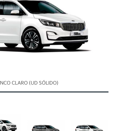
FECHAR
FECHAR
NCO CLARO (UD SÓLIDO)
rviços, por meio deste