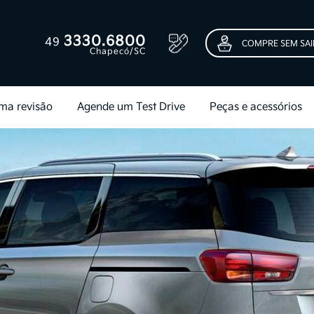
3330.6800
49
COMPRE SEM SAI
Chapecó/SC
ma revisão
Agende um Test Drive
Peças e acessórios