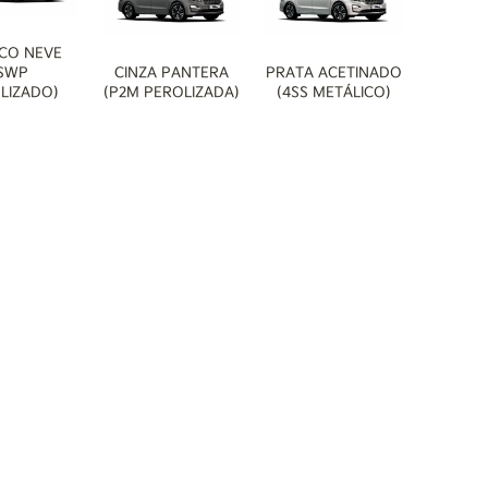
omendamos a leitura
da.
CO NEVE
SWP
CINZA PANTERA
PRATA ACETINADO
LIZADO)
(P2M PEROLIZADA)
(4SS METÁLICO)
soais
 nosso compromisso com
 forma de tratamento e
s parceiros de negócio
essoais de acordo com
roteger seus dados
o coletados para uso
orme legislações e
unicações relacionadas