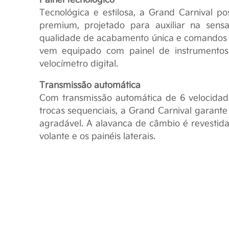
site, crie em você
Tecnológica e estilosa, a Grand Carnival p
cu
premium, projetado para auxiliar na sens
qualidade de acabamento única e comandos d
vem equipado com painel de instrumentos
*Consentimento para T
Prin
Li e aceito os
termos
velocímetro digital.
Os princípios de prot
clientes, potenciais 
Transmissão automática
Com transmissão automática de 6 velocidad
trocas sequenciais, a Grand Carnival garant
Nossa responsabilidad
agradável. A alavanca de câmbio é revestid
e terceiros contrata
volante e os painéis laterais.
nossa autorização
Para que possamos p
exclusivo do prod
regulamentações vigen