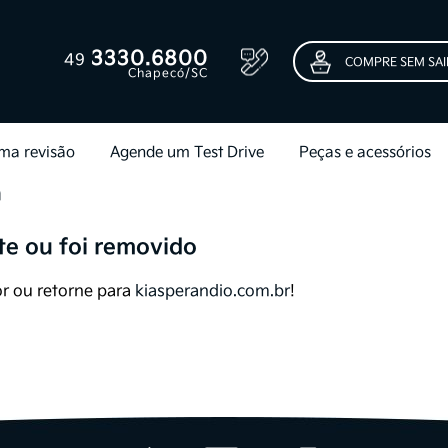
3330.6800
49
COMPRE SEM SAI
Chapecó/SC
ma revisão
Agende um Test Drive
Peças e acessórios
a
te ou foi removido
r ou retorne para
kiasperandio.com.br
!