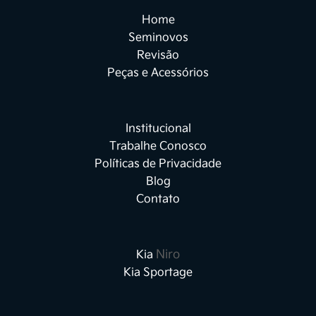
Home
Seminovos
Revisão
Peças e Acessórios
Institucional
Trabalhe Conosco
FECHAR
FECHAR
Políticas de Privacidade
Termos de uso
Blog
Contato
Políticas de Privacidade
A Kia Sperandio deseja que a
experiência de contato com seus
Niro
Kia
produtos e serviços, por meio deste
Kia Sportage
site, crie em você um sentimento de
alegria e satisfação. Para isso,