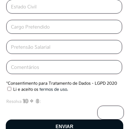
*Consentimento para Tratamento de Dados - LGPD 2020
Li e aceito os
termos de uso
.
FECHAR
FECHAR
Resolva
:
Termos de uso