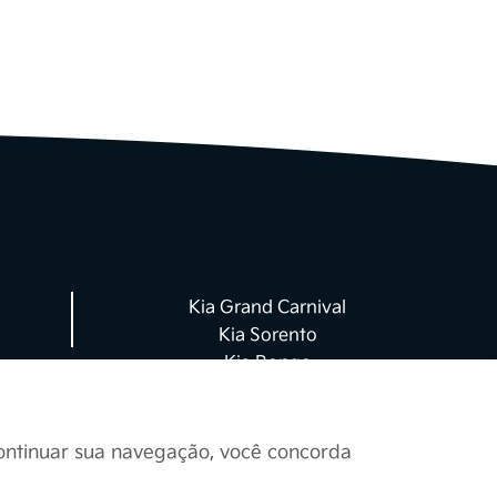
s parceiros de negócio
essoais de acordo com
roteger seus dados
o coletados para uso
orme legislações e
unicações relacionadas
Kia Grand Carnival
ações sobre outros
Kia Sorento
Kia Bongo
mações sobre outros
le-conosco ou telefone
continuar sua navegação, você concorda