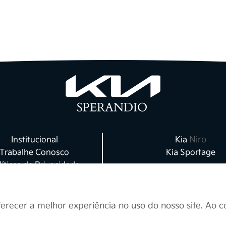
Resolva
:
proteção de dados pessoais.
e por sua privacidade se estende igualmente aos nosso
dos para tratar, processar ou armazenar seus dados p
, e todos os nossos colaboradores são treinados para p
pessoais e respeitar a sua privacidade.
Finalidade do uso de seus Dados Pessoais
restar os nossos serviços, os seus dados pessoais serã
uto ou prestação do serviço contratado por você, conf
tes. Esses também são utilizados para o envio de com
Niro
Institucional
Kia
 ou, mediante seu consentimento, para envio de inform
Trabalhe Conosco
Kia Sportage
produtos e serviços ou divulgações diversas.
líticas de Privacidade
Blog
 pode revogar seu consentimento para envio de infor
Contato
u divulgações diversas através kiasperandio.com.br/fa
ferecer a melhor experiência no uso do nosso site. Ao 
49 3330 6800.