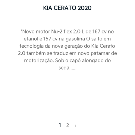
KIA CERATO 2020
*Novo motor Nu-2 flex 2.0 L de 167 cv no
etanol e 157 cv na gasolina O salto em
tecnologia da nova geração do Kia Cerato
e uso
2.0 também se traduz em novo patamar de
motorização. Sob o capô alongado do
sedã......
Políticas de Privacidade
a que a experiência de contato com seus produtos e se
 um sentimento de alegria e satisfação. Para isso, rec
idadosa desta política de privacidade, abaixo reproduzi
ratamento de Dados - LGPD 2020
cípios de Proteção e Privacidade de Dados Pes
 de uso
.
eção e privacidade de dados pessoais objetiva afirmar
1
2
›
clientes ou usuários de serviços/websites em relação à