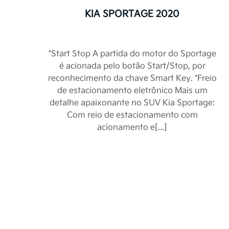
KIA SPORTAGE 2020
*Start Stop A partida do motor do Sportage
é acionada pelo botão Start/Stop, por
reconhecimento da chave Smart Key. *Freio
Termos d
de estacionamento eletrônico Mais um
detalhe apaixonante no SUV Kia Sportage:
Com reio de estacionamento com
acionamento e[...]
A Kia Sperandio desej
site, crie em você
cu
*Consentimento para T
Prin
Li e aceito os
termos
Os princípios de prot
clientes, potenciais 