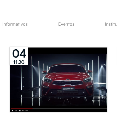
Informativos
Eventos
Instit
04
11.20