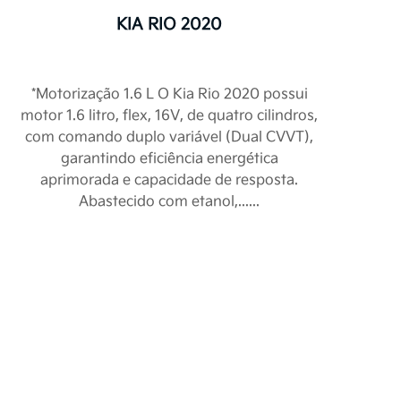
KIA RIO 2020
FECHAR
FECHAR
*Motorização 1.6 L O Kia Rio 2020 possui
motor 1.6 litro, flex, 16V, de quatro cilindros,
com comando duplo variável (Dual CVVT),
garantindo eficiência energética
aprimorada e capacidade de resposta.
Abastecido com etanol,......
rviços, por meio deste
omendamos a leitura
da.
soais
 nosso compromisso com
 forma de tratamento e