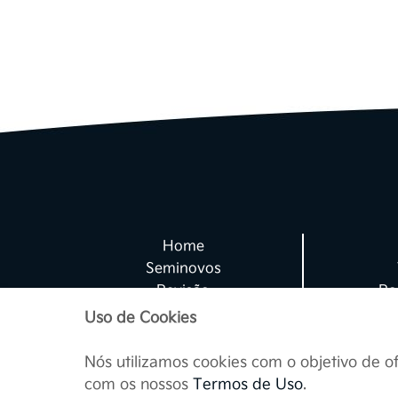
Nossa responsabilidad
e terceiros contrata
nossa autorização
Para que possamos p
exclusivo do prod
regulamentações vigen
Home
a suas transações
Seminovos
Revisão
Po
Peças e Acessórios
Uso de Cookies
Eventualmente você
produtos e serviços o
Nós utilizamos cookies com o objetivo de o
com os nossos
Termos de Uso
.