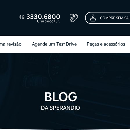
3330.6800
49
COMPRE SEM SAI
Chapecó/SC
ma revisão
Agende um Test Drive
Peças e acessórios