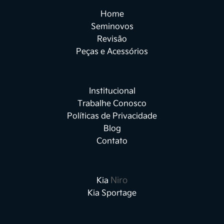
Home
Seminovos
Revisão
Peças e Acessórios
Institucional
Trabalhe Conosco
FECHAR
FECHAR
Políticas de Privacidade
Termos de uso
Blog
Contato
Políticas de Privacidade
A Kia Sperandio deseja que a
experiência de contato com seus
Niro
Kia
produtos e serviços, por meio deste
Kia Sportage
site, crie em você um sentimento de
alegria e satisfação. Para isso,