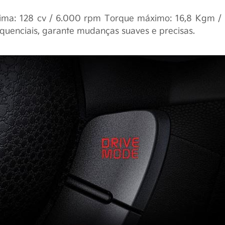
áxima: 128 cv / 6.000 rpm Torque máximo: 16,8 Kgm /
equenciais, garante mudanças suaves e precisas.