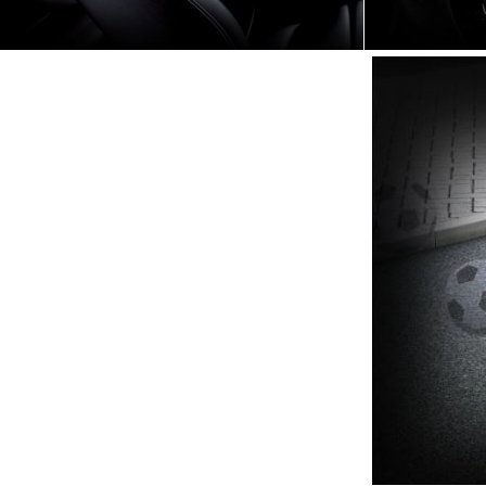
Seus dados pessoai
nossos pr
Ao armazenar seus 
para continuidade
segurança administ
indevido ou m
Compartilhamento
Os seus dados pess
finalidade da uti
O cliente pode soli
compartilhados com