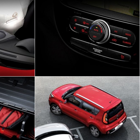
s parceiros de negócio
essoais de acordo com
roteger seus dados
o coletados para uso
orme legislações e
unicações relacionadas
ações sobre outros
mações sobre outros
le-conosco ou telefone
is