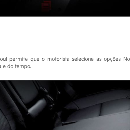
oul permite que o motorista selecione as opções No
a e do tempo.