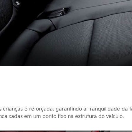
e uso
Políticas de Privacidade
a que a experiência de contato com seus produtos e se
 um sentimento de alegria e satisfação. Para isso, rec
idadosa desta política de privacidade, abaixo reproduzi
ratamento de Dados - LGPD 2020
cípios de Proteção e Privacidade de Dados Pes
 crianças é reforçada, garantindo a tranquilidade da fa
 de uso
.
eção e privacidade de dados pessoais objetiva afirmar
ncaixadas em um ponto fixo na estrutura do veículo.
clientes ou usuários de serviços/websites em relação à
Resolva
:
proteção de dados pessoais.