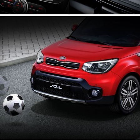
s serão mantidos enquanto forem necessários para viab
odutos e serviços a você e para atendimento de exigênci
Segurança e Confidencialidade
dados, nos comprometemos em mantê-los em seguranç
 da prestação de nossos produtos e serviços. Serão a
rativa, tecnológica e física para proteger os dados pes
esmo de uso, modificação, divulgação ou destruição nã
 de dados com outras empresas do grupo Spera
não ligados ao negócio
oais serão compartilhados somente com a sua expressa
lização específica ou por demanda judicial ou quando re
reguladores com autoridade para tal.
citar a qualquer momento a exclusão de seus dados que
 outras empresas do grupo Sperandio ou terceiros não