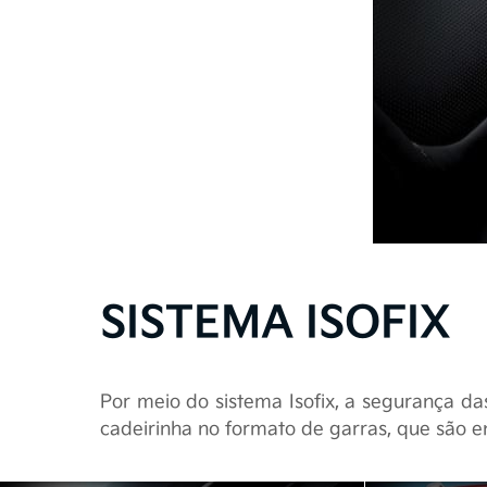
Termos d
A Kia Sperandio desej
site, crie em você
SISTEMA ISOFIX
cu
*Consentimento para T
Prin
Por meio do sistema Isofix, a segurança das
Li e aceito os
termos
Os princípios de prot
cadeirinha no formato de garras, que são e
clientes, potenciais 