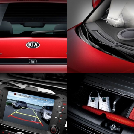
e por sua privacidade se estende igualmente aos nosso
dos para tratar, processar ou armazenar seus dados p
, e todos os nossos colaboradores são treinados para p
pessoais e respeitar a sua privacidade.
Finalidade do uso de seus Dados Pessoais
restar os nossos serviços, os seus dados pessoais serã
uto ou prestação do serviço contratado por você, conf
tes. Esses também são utilizados para o envio de com
 ou, mediante seu consentimento, para envio de inform
produtos e serviços ou divulgações diversas.
 pode revogar seu consentimento para envio de infor
u divulgações diversas através kiasperandio.com.br/fa
49 3330 6800.
rocessamento e retenção de seus dados pessoa