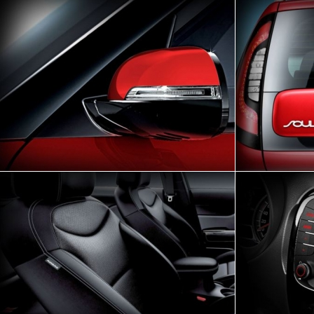
Nossa responsabilidad
e terceiros contrata
nossa autorização
Para que possamos p
exclusivo do prod
regulamentações vigen
a suas transações
Eventualmente você
produtos e serviços o
P