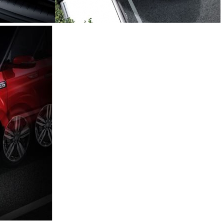
ilizar a entrega de
as legais.
a e somente usá-los
dotadas medidas de
soais contra acesso
o autorizados.
ndio ou terceiros
 autorização para a
querido por órgãos
 eventualmente foram
 ligados ao negócio