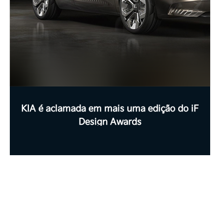
KIA é aclamada em mais uma edição do iF
Design Awards
FECHAR
FECHAR
Termos de uso
Políticas de Privacidade
A Kia Sperandio deseja que a