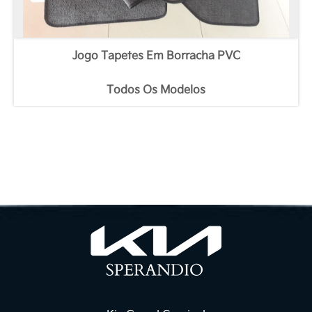
Jogo Tapetes Em Borracha PVC
Todos Os Modelos
FECHAR
FECHAR
Termos de uso
Políticas de Privacidade
A Kia Sperandio deseja que a