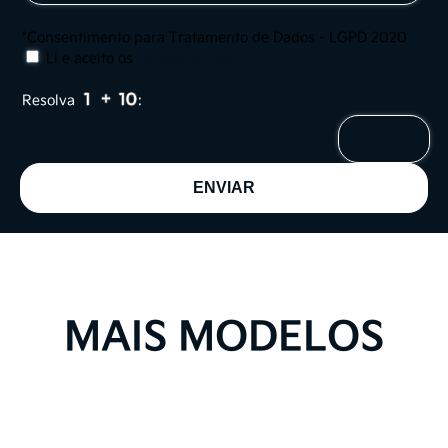
*Consentimento para Tratamento de Dados - LGPD 2020
Li e aceito os
termos de uso
.
Resolva
:
MAIS MODELOS