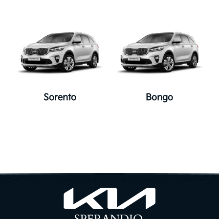
não autorizado, destruição, mau uso
ou modificação dessas informações
depois de recebidas. No entanto, a
segurança perfeita não existe na
internet, pelo que você pode ajudar a
proteger suas informações pessoais
fechando o navegador após cada
Sorento
Bongo
acesso.
Política de revisões
Se a Kia Sperandio alterar esta Política
de Privacidade, tais mudanças serão
publicadas nesta página para que
você possa estar sempre a par do
conteúdo atualizado. Sugerimos visitar
periodicamente esta página para
rever as nossas políticas e os nossos