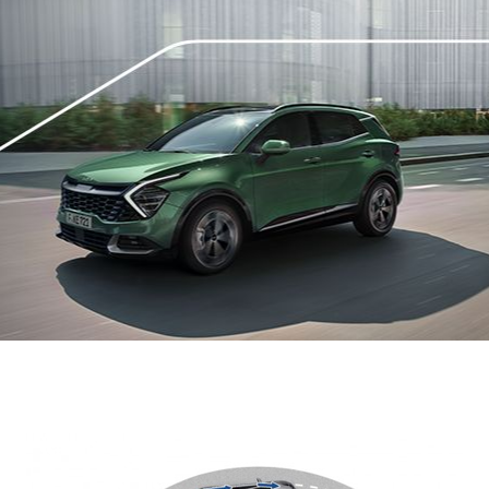
Finalidade do uso de seus Dados
Pessoais
Para que possamos prestar os nossos
serviços, os seus dados pessoais serão
coletados para uso exclusivo do
produto ou prestação do serviço
contratado por você, conforme
legislações e regulamentações
vigentes. Esses também são utilizados
para o envio de comunicações
relacionadas a suas transações ou,
mediante seu consentimento, para
envio de informações sobre outros
produtos e serviços ou divulgações
diversas.
Eventualmente você pode revogar seu