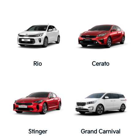
acesso e melhorar a utilidade do Site.
Uso de cookies
Um "cookie" é um pequeno arquivo de
texto ou identificador de texto
colocado no seu computador para
auxiliar a prestação de serviços
personalizados. Nós não usamos
Rio
Cerato
cookies.
Segurança
A Kia Sperandio adota medidas de
segurança atualizadas para proteger
as informações pessoais por você
enviadas. Além disso, a Kia Sperandio
adota procedimentos de segurança e
políticas de restrição de acesso para
Stinger
Grand Carnival
proteger contra perda, roubo, acesso