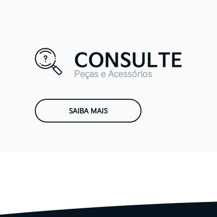
Ao armazenar seus 
para continuidade
CONSULTE
segurança administ
indevido ou m
Peças e Acessórios
Compartilhamento
SAIBA MAIS
Os seus dados pess
finalidade da uti
O cliente pode soli
compartilhados com
através do contato d
3330 6800,