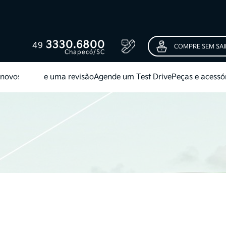
3330.6800
49
COMPRE SEM SAI
Chapecó/SC
novos
Agende uma revisão
Agende um Test Drive
Peças e acessó