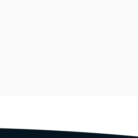
a e somente usá-los
dotadas medidas de
soais contra acesso
o autorizados.
ndio ou terceiros
 autorização para a
querido por órgãos
 eventualmente foram
 ligados ao negócio
onosco ou telefone 49
ões legais.