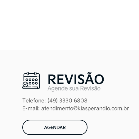
nossa autorização
Para que possamos p
exclusivo do prod
regulamentações vigen
a suas transações
REVISÃO
Eventualmente você
Agende sua Revisão
produtos e serviços o
Telefone: (49) 3330 6808
E-mail: atendimento@kiasperandio.com.br
P
Seus dados pessoai
AGENDAR
nossos pr