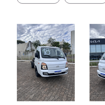
Termos d
A Kia Sperandio desej
site, crie em você
cu
*Consentimento para T
Prin
Li e aceito os
termos
Os princípios de prot
clientes, potenciais 
Nossa responsabilidad
e terceiros contrata