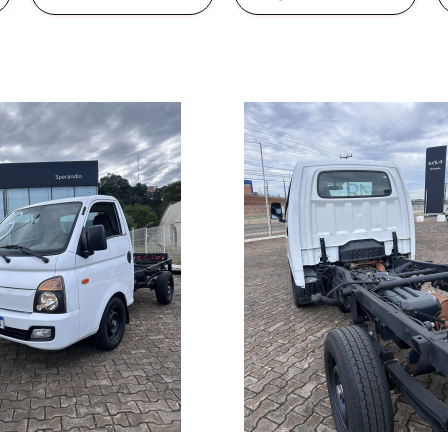
e uso
Políticas de Privacidade
a que a experiência de contato com seus produtos e se
 um sentimento de alegria e satisfação. Para isso, rec
idadosa desta política de privacidade, abaixo reproduzi
ratamento de Dados - LGPD 2020
cípios de Proteção e Privacidade de Dados Pes
 de uso
.
eção e privacidade de dados pessoais objetiva afirmar
clientes ou usuários de serviços/websites em relação à
Resolva
:
proteção de dados pessoais.
e por sua privacidade se estende igualmente aos nosso
dos para tratar, processar ou armazenar seus dados p