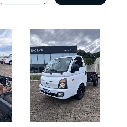
rviços, por meio deste
omendamos a leitura
da.
soais
 nosso compromisso com
 forma de tratamento e
s parceiros de negócio
essoais de acordo com