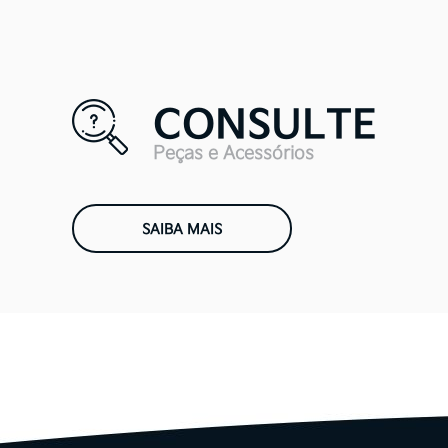
Ao armazenar seus 
para continuidade
CONSULTE
segurança administ
indevido ou m
Peças e Acessórios
Compartilhamento
SAIBA MAIS
Os seus dados pess
finalidade da uti
O cliente pode soli
compartilhados com
através do contato d
3330 6800,