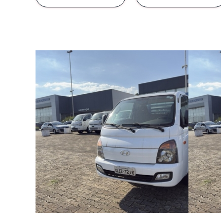
Termos d
A Kia Sperandio desej
site, crie em você
cu
*Consentimento para T
Prin
Li e aceito os
termos
Os princípios de prot
clientes, potenciais 
Nossa responsabilidad
e terceiros contrata