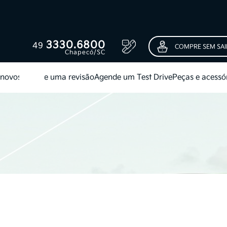
3330.6800
49
COMPRE SEM SAI
Chapecó/SC
novos
Agende uma revisão
Agende um Test Drive
Peças e acessó