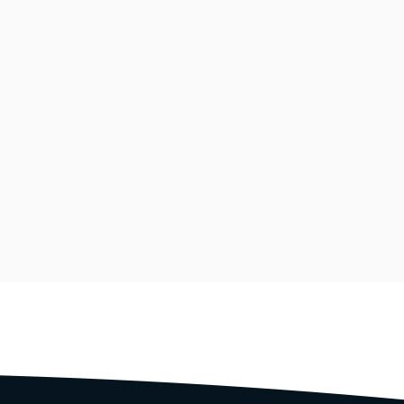
a e somente usá-los
dotadas medidas de
soais contra acesso
o autorizados.
ndio ou terceiros
 autorização para a
querido por órgãos
 eventualmente foram
 ligados ao negócio
onosco ou telefone 49
ões legais.