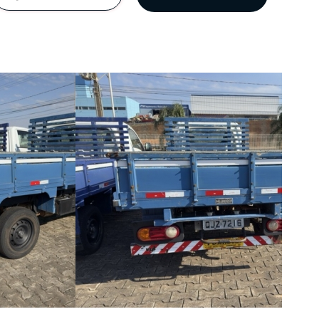
rviços, por meio deste
omendamos a leitura
da.
soais
 nosso compromisso com
 forma de tratamento e
s parceiros de negócio
essoais de acordo com