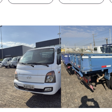
e uso
Políticas de Privacidade
a que a experiência de contato com seus produtos e se
 um sentimento de alegria e satisfação. Para isso, rec
idadosa desta política de privacidade, abaixo reproduzi
ratamento de Dados - LGPD 2020
cípios de Proteção e Privacidade de Dados Pes
 de uso
.
eção e privacidade de dados pessoais objetiva afirmar
clientes ou usuários de serviços/websites em relação à
Resolva
:
proteção de dados pessoais.
e por sua privacidade se estende igualmente aos nosso
dos para tratar, processar ou armazenar seus dados p