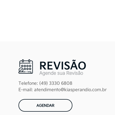
nossa autorização
Para que possamos p
exclusivo do prod
regulamentações vigen
a suas transações
REVISÃO
Eventualmente você
Agende sua Revisão
produtos e serviços o
Telefone: (49) 3330 6808
E-mail: atendimento@kiasperandio.com.br
P
Seus dados pessoai
AGENDAR
nossos pr